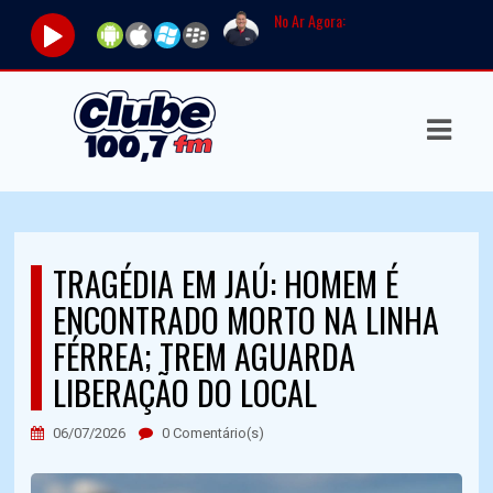
No Ar Agora:
Toc
ASTS
IAS
IA
RAMAÇÃO
TRAGÉDIA EM JAÚ: HOMEM É
TOS
ENCONTRADO MORTO NA LINHA
E
FÉRREA; TREM AGUARDA
LIBERAÇÃO DO LOCAL
E
ATO
06/07/2026
0 Comentário(s)