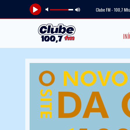
Clube FM - 100,7 Mh
INÍ