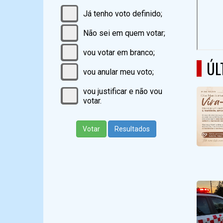
Já tenho voto definido;
Não sei em quem votar;
vou votar em branco;
ÚL
vou anular meu voto;
vou justificar e não vou
votar.
Votar
Resultados