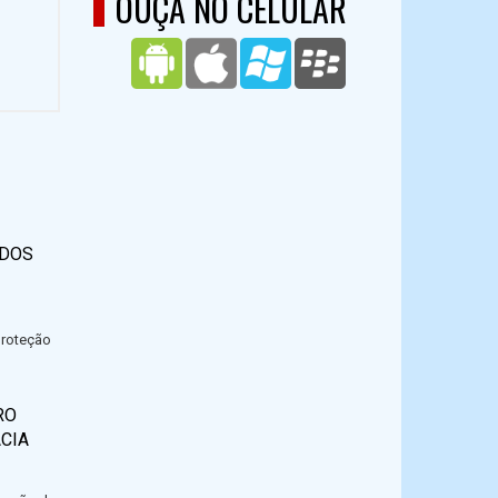
OUÇA NO CELULAR
ODOS
proteção
RO
CIA