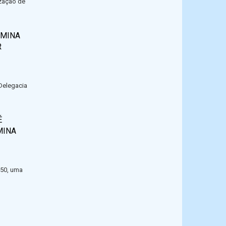
ização de
RMINA
R
 Delegacia
É
MINA
h50, uma