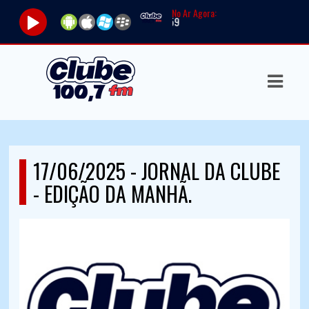
No Ar Agora:
ASTS
IAS
IA
RAMAÇÃO
17/06/2025 - JORNAL DA CLUBE
TOS
- EDIÇÃO DA MANHÃ.
E
E
ATO